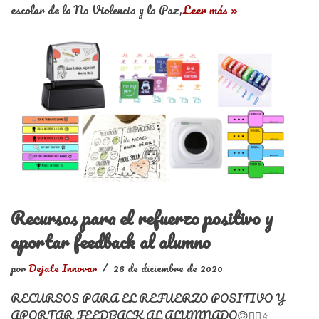
escolar de la No Violencia y la Paz,
Leer más »
Recursos para el refuerzo positivo y
aportar feedback al alumno
por
Dejate Innovar
26 de diciembre de 2020
RECURSOS PARA EL REFUERZO POSITIVO Y
APORTAR FEEDBACK AL ALUMNADO🙃👍🏼⭐