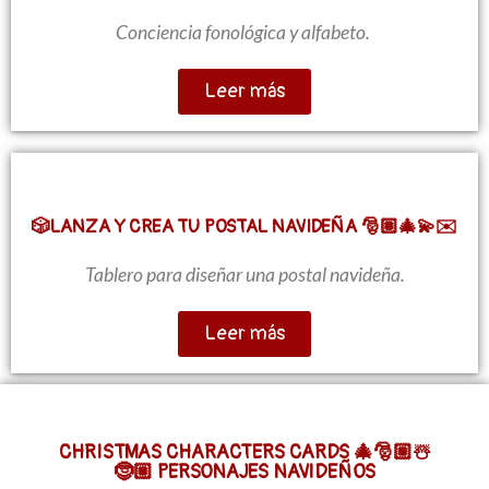
Conciencia fonológica y alfabeto.
Leer más
🎲LANZA Y CREA TU POSTAL NAVIDEÑA 🎅🏽🎄💫✉️
Tablero para diseñar una postal navideña.
Leer más
CHRISTMAS CHARACTERS CARDS 🎄🎅🏼☃️
🤶🏼 PERSONAJES NAVIDEÑOS