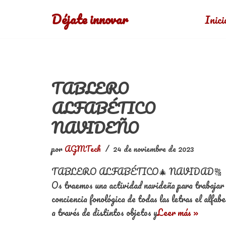
Déjate innovar
Inici
Saltar
al
contenido
TABLERO
ALFABÉTICO
NAVIDEÑO
por
AGMTech
24 de noviembre de 2023
TABLERO ALFABÉTICO🎄 NAVIDAD🔠
Os traemos una actividad navideña para trabajar 
conciencia fonológica de todas las letras el alfab
a través de distintos objetos y
Leer más »