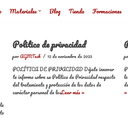
o
Materiales
Blog
Tienda
Formaciones
Politica de privacidad
P
por
AGMTech
12 de noviembre de 2023
p
POLÍTICA DE PRIVACIDAD Déjate innovar
P
te informa sobre su Política de Privacidad respecto
lo
del tratamiento y protección de los datos de
de
carácter personal de los
Leer más »
»
la
eto