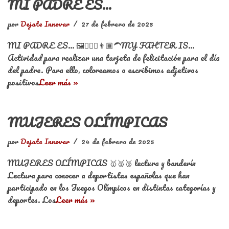
MI PADRE ES…
por
Dejate Innovar
27 de febrero de 2025
MI PADRE ES… 🖼️🙋🏼‍♂️👨🏾‍🦱MY FAHTER IS…
Actividad para realizar una tarjeta de felicitación para el día
del padre. Para ello, coloreamos o escribimos adjetivos
positivos
Leer más »
MUJERES OLÍMPICAS
por
Dejate Innovar
24 de febrero de 2025
MUJERES OLÍMPICAS 🥇🥈🥉 lectura y banderín
Lectura para conocer a deportistas españolas que han
participado en los Juegos Olímpicos en distintas categorías y
deportes. Los
Leer más »