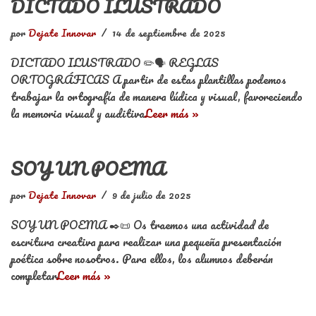
DICTADO ILUSTRADO
por
Dejate Innovar
14 de septiembre de 2025
DICTADO ILUSTRADO ✏️🗣️ REGLAS
ORTOGRÁFICAS A partir de estas plantillas podemos
trabajar la ortografía de manera lúdica y visual, favoreciendo
la memoria visual y auditiva
Leer más »
SOY UN POEMA
por
Dejate Innovar
9 de julio de 2025
SOY UN POEMA ✒️📜 Os traemos una actividad de
escritura creativa para realizar una pequeña presentación
poética sobre nosotros. Para ellos, los alumnos deberán
completar
Leer más »