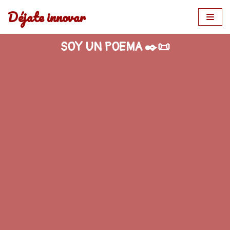
Déjate innovar
Saltar
al
SOY UN POEMA ✒️📜
contenido