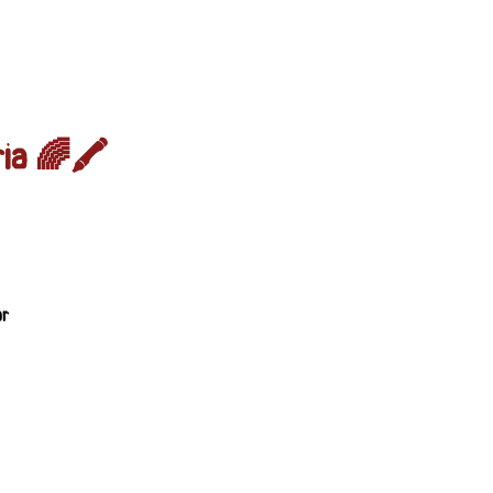
ia 🌈🖍️
ar