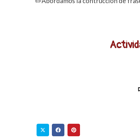
✏️Abordamos la contrucción de frase
Activid
D