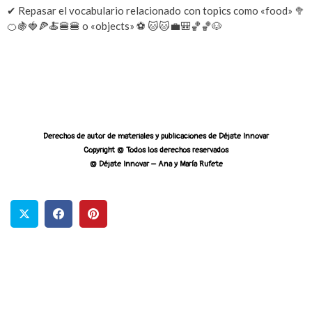
✔ Repasar el vocabulario relacionado con topics como «food»
🥦
🍊
🍇
🍓
🍕
🍝
🍔
🍔
o «objects» ⚽
🐱
🐱
💼
🎒
🏀
🏀
🐶
Derechos de autor de materiales y publicaciones de Déjate Innovar
Copyright © Todos los derechos reservados
© Déjate Innovar – Ana y María Rufete