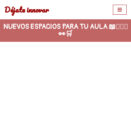
Déjate innovar
Saltar
al
NUEVOS ESPACIOS PARA TU AULA 📖🧘🏾‍♂️
contenido
👀🛒