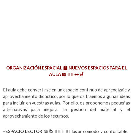
ORGANIZACIÓN ESPACIAL 🏫 NUEVOS ESPACIOS PARA EL
AULA 📖🧘🏾‍♂️👀🛒
El aula debe convertirse en un espacio continuo de aprendizaje y
aprovechamiento didáctico, por lo que os traemos algunas ideas
para incluir en vuestras aulas. Por ello, os proponemos pequeñas
alternativas para mejorar la gestión del material y el
aprovechamiento de los recursos.
–
ESPACIO LECTOR
📖
📚
🧘🏽‍♂️
🧘🏽‍♀️
lugar cómodo y confortable