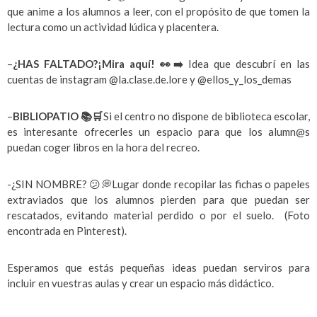
que anime a los alumnos a leer, con el propósito de que tomen la
lectura como un actividad lúdica y placentera.
–
¿HAS FALTADO?¡Mira aquí!
👀
➡️
Idea que descubrí en las
cuentas de instagram @la.clase.de.lore y @ellos_y_los_demas
–
BIBLIOPATIO
📚
🛒
Si el centro no dispone de biblioteca escolar,
es interesante ofrecerles un espacio para que los alumn@s
puedan coger libros en la hora del recreo.
-¿SIN NOMBRE? 😕💭Lugar donde recopilar las fichas o papeles
extraviados que los alumnos pierden para que puedan ser
rescatados, evitando material perdido o por el suelo. (Foto
encontrada en Pinterest).
Esperamos que estás pequeñas ideas puedan serviros para
incluir en vuestras aulas y crear un espacio más didáctico.