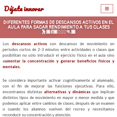
Déjate innovar
Saltar
al
DIFERENTES FORMAS DE DESCANSOS ACTIVOS EN EL
contenido
AULA PARA SACAR RENDIMIENTO A TUS CLASES
🕺🏼💃🏼🏃🏼‍♀️🏃🏾
Los
descansos activos
son descansos de movimiento en
periodos cortos de 2-3 minutos entre actividades o clases que
posibilitan no sólo introducir el ejercicio físico en el aula sino
a
umentar la concentración y generar beneficios físicos y
mentales.
Se considera importante activar cognitivamente al alumnado,
con el fin de mejorar las funciones ejecutivas. Para ello,
encontramos distintas
alternativas y dinámicas
que implican
distintos tipos de movimiento en mayor o menor medida y que
podemos aplicar entre cambios de clases, después de un examen
o cuando los alumnos vuelven del recreo y necesitamos
reconducir su concentración y atención.