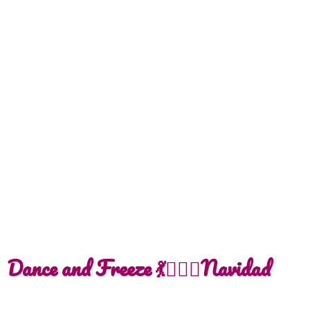
Dance and Freeze 💃🧘🏼‍♀️Navidad