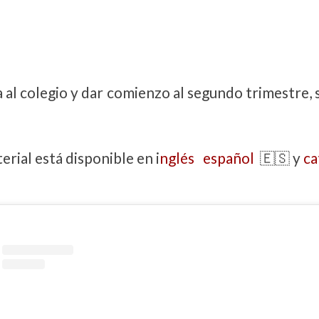
ta al colegio y dar comienzo al segundo trimestre,
erial está disponible en i
nglés
español
🇪🇸 y
ca