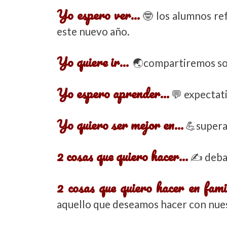
Yo espero ver…
🤓 los alumnos ref
este nuevo año.
Yo quiere ir…
🌏compartiremos sobr
Yo espero aprender…
💬 expectati
Yo quiero ser mejor en…
💪superar
2 cosas que quiero hacer…
✍ debat
2 cosas que quiero hacer en fam
aquello que deseamos hacer con nues