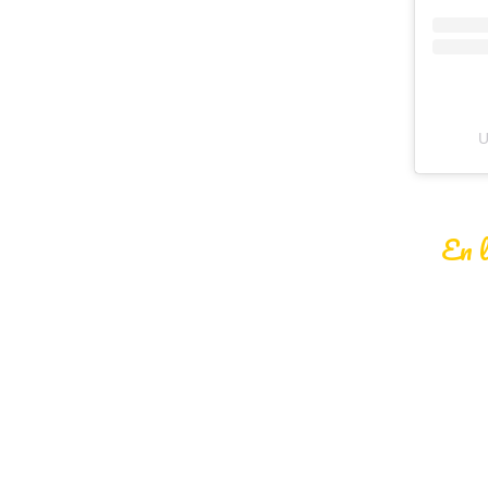
U
En l