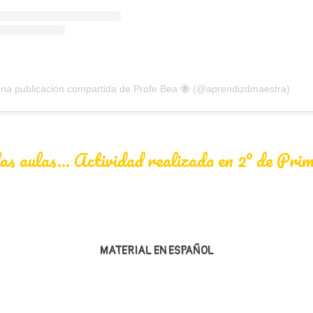
na publicación compartida de Profe Bea 🐝 (@aprendizdmaestra)
as aulas… Actividad realizada en 2º de Pri
MATERIAL EN ESPAÑOL